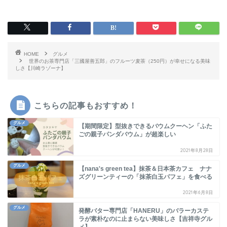
HOME
グルメ
世界のお茶専門店「三國屋善五郎」のフルーツ麦茶（250円）が幸せになる美味
しさ【川崎ラゾーナ】
こちらの記事もおすすめ！
グルメ
【期間限定】型抜きできるバウムクーヘン「ふた
ごの親子パンダバウム」が超楽しい
2021年8月28日
グルメ
【nana's green tea】抹茶＆日本茶カフェ ナナ
ズグリーンティーの「抹茶白玉パフェ」を食べる
2021年6月8日
グルメ
発酵バター専門店「HANERU」のバラーカステ
ラが素朴なのに止まらない美味しさ【吉祥寺グル
メ】