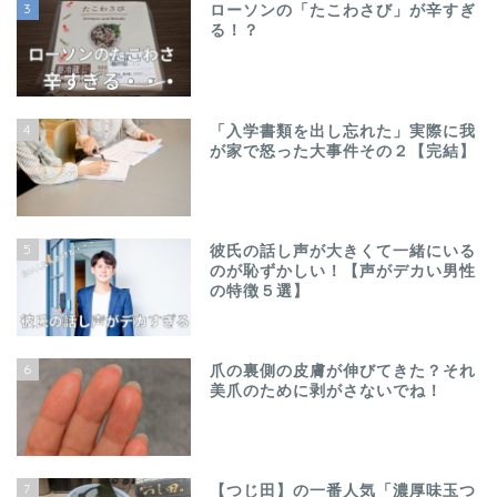
3
ローソンの「たこわさび」が辛すぎ
る！？
4
「入学書類を出し忘れた」実際に我
が家で怒った大事件その２【完結】
5
彼氏の話し声が大きくて一緒にいる
のが恥ずかしい！【声がデカい男性
の特徴５選】
6
爪の裏側の皮膚が伸びてきた？それ
美爪のために剥がさないでね！
7
【つじ田】の一番人気「濃厚味玉つ