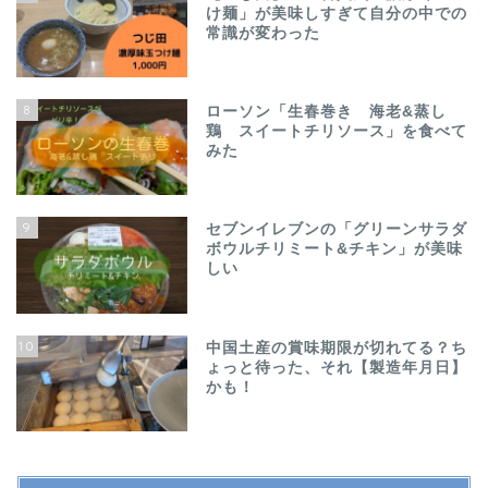
け麺」が美味しすぎて自分の中での
常識が変わった
8
ローソン「生春巻き 海老&蒸し
鶏 スイートチリソース」を食べて
みた
9
セブンイレブンの「グリーンサラダ
ボウルチリミート&チキン」が美味
しい
10
中国土産の賞味期限が切れてる？ち
ょっと待った、それ【製造年月日】
かも！