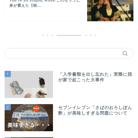
You're so stupid, Rose.このセリフに
身が震えた【映...
1
「入学書類を出し忘れた」実際に我
が家で起こった大事件
2
セブンイレブン「さばのおろしぽん
酢」が美味しすぎる問題について