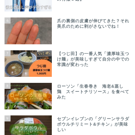
6
爪の裏側の皮膚が伸びてきた？それ
美爪のために剥がさないでね！
7
【つじ田】の一番人気「濃厚味玉つ
け麺」が美味しすぎて自分の中での
常識が変わった
8
ローソン「生春巻き 海老&蒸し
鶏 スイートチリソース」を食べて
みた
9
セブンイレブンの「グリーンサラダ
ボウルチリミート&チキン」が美味
しい