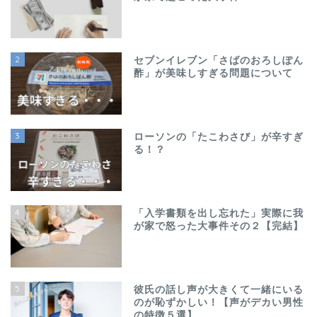
2
セブンイレブン「さばのおろしぽん
酢」が美味しすぎる問題について
3
ローソンの「たこわさび」が辛すぎ
る！？
4
「入学書類を出し忘れた」実際に我
が家で怒った大事件その２【完結】
5
彼氏の話し声が大きくて一緒にいる
のが恥ずかしい！【声がデカい男性
の特徴５選】