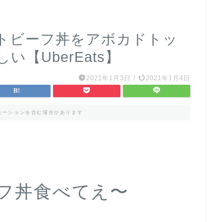
トビーフ丼をアボカドトッ
【UberEats】
2021年1月3日
/
2021年1月4日
モーションを含む場合があります
フ丼食べてえ〜