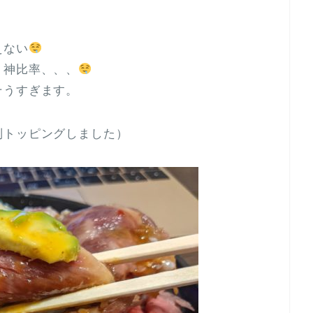
えない
、神比率、、、
そうすぎます。
別トッピングしました）