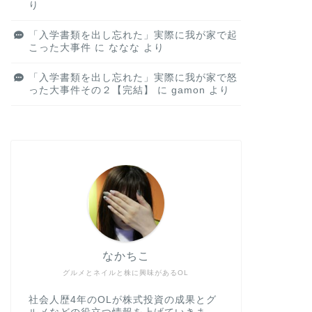
り
「入学書類を出し忘れた」実際に我が家で起
こった大事件
に
ななな
より
「入学書類を出し忘れた」実際に我が家で怒
った大事件その２【完結】
に
gamon
より
なかちこ
グルメとネイルと株に興味があるOL
社会人歴4年のOLが株式投資の成果とグ