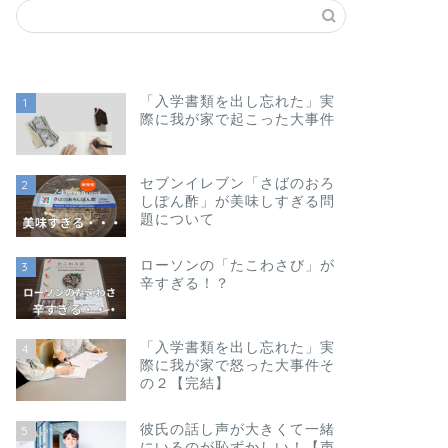
「入学書類を出し忘れた」実
1
際に我が家で起こった大事件
セブンイレブン「さばのおろ
2
しぽん酢」が美味しすぎる問
題について
ローソンの「たこわさび」が
3
辛すぎる！？
「入学書類を出し忘れた」実
4
際に我が家で怒った大事件そ
の２【完結】
彼氏の話し声が大きくて一緒
5
にいるのが恥ずかしい！【声