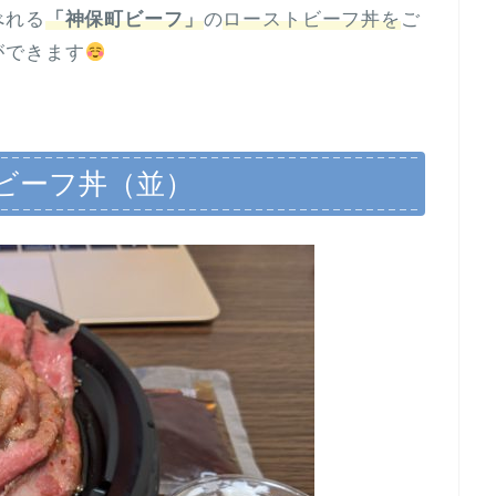
べれる
「神保町ビーフ」
の
ローストビーフ丼を
ご
ができます
ビーフ丼（並）