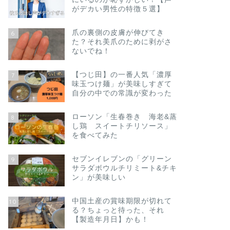
がデカい男性の特徴５選】
爪の裏側の皮膚が伸びてき
6
た？それ美爪のために剥がさ
ないでね！
【つじ田】の一番人気「濃厚
7
味玉つけ麺」が美味しすぎて
自分の中での常識が変わった
ローソン「生春巻き 海老&蒸
8
し鶏 スイートチリソース」
を食べてみた
セブンイレブンの「グリーン
9
サラダボウルチリミート&チキ
ン」が美味しい
中国土産の賞味期限が切れて
10
る？ちょっと待った、それ
【製造年月日】かも！