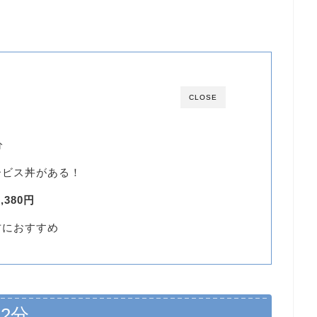
CLOSE
分
ービス丼がある！
380円
方におすすめ
2分