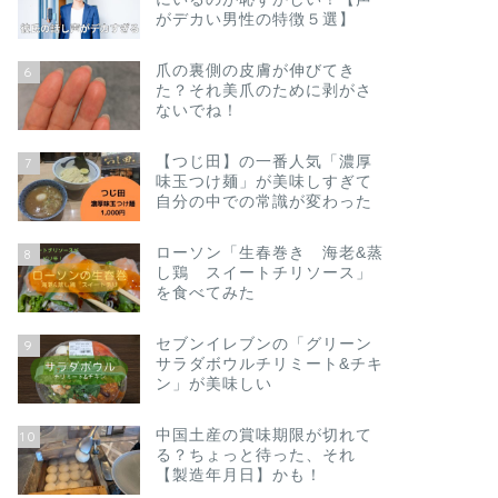
がデカい男性の特徴５選】
爪の裏側の皮膚が伸びてき
6
た？それ美爪のために剥がさ
ないでね！
【つじ田】の一番人気「濃厚
7
味玉つけ麺」が美味しすぎて
自分の中での常識が変わった
ローソン「生春巻き 海老&蒸
8
し鶏 スイートチリソース」
を食べてみた
セブンイレブンの「グリーン
9
サラダボウルチリミート&チキ
ン」が美味しい
中国土産の賞味期限が切れて
10
る？ちょっと待った、それ
【製造年月日】かも！