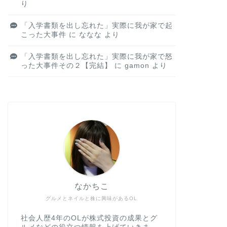
り
「入学書類を出し忘れた」実際に我が家で起
こった大事件
に
ななな
より
「入学書類を出し忘れた」実際に我が家で怒
った大事件その２【完結】
に
gamon
より
なかちこ
グルメとネイルと株に興味があるOL
社会人歴4年のOLが株式投資の成果とグ