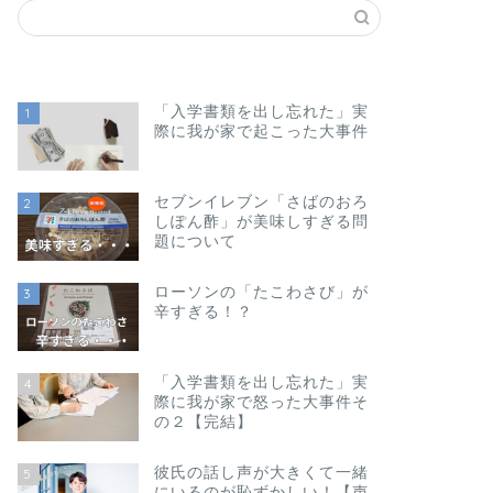
「入学書類を出し忘れた」実
1
際に我が家で起こった大事件
セブンイレブン「さばのおろ
2
しぽん酢」が美味しすぎる問
題について
ローソンの「たこわさび」が
3
辛すぎる！？
「入学書類を出し忘れた」実
4
際に我が家で怒った大事件そ
の２【完結】
彼氏の話し声が大きくて一緒
5
にいるのが恥ずかしい！【声