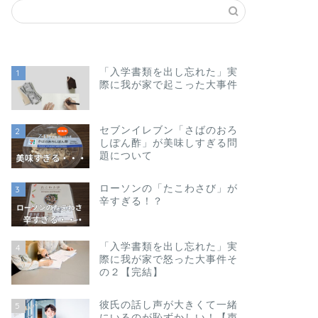
「入学書類を出し忘れた」実
1
際に我が家で起こった大事件
セブンイレブン「さばのおろ
2
しぽん酢」が美味しすぎる問
題について
ローソンの「たこわさび」が
3
辛すぎる！？
「入学書類を出し忘れた」実
4
際に我が家で怒った大事件そ
の２【完結】
彼氏の話し声が大きくて一緒
5
にいるのが恥ずかしい！【声