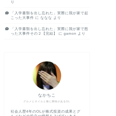
り
「入学書類を出し忘れた」実際に我が家で起
こった大事件
に
ななな
より
「入学書類を出し忘れた」実際に我が家で怒
った大事件その２【完結】
に
gamon
より
なかちこ
グルメとネイルと株に興味があるOL
社会人歴4年のOLが株式投資の成果とグ