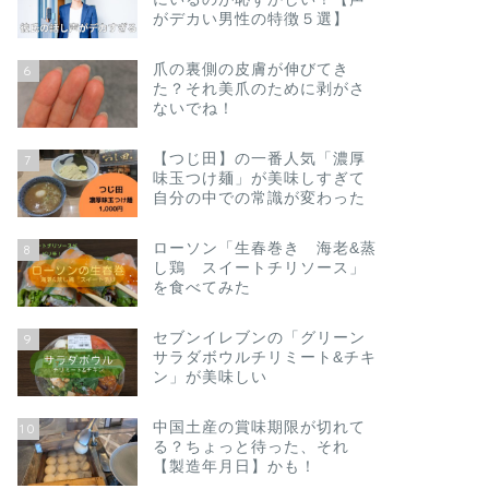
がデカい男性の特徴５選】
爪の裏側の皮膚が伸びてき
6
た？それ美爪のために剥がさ
ないでね！
【つじ田】の一番人気「濃厚
7
味玉つけ麺」が美味しすぎて
自分の中での常識が変わった
ローソン「生春巻き 海老&蒸
8
し鶏 スイートチリソース」
を食べてみた
セブンイレブンの「グリーン
9
サラダボウルチリミート&チキ
ン」が美味しい
中国土産の賞味期限が切れて
10
る？ちょっと待った、それ
【製造年月日】かも！